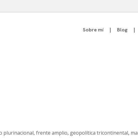
Sobre mí
Blog
atedrático de Teoría de la Comunicación
o plurinacional
,
frente amplio
,
geopolítica tricontinental
,
ma