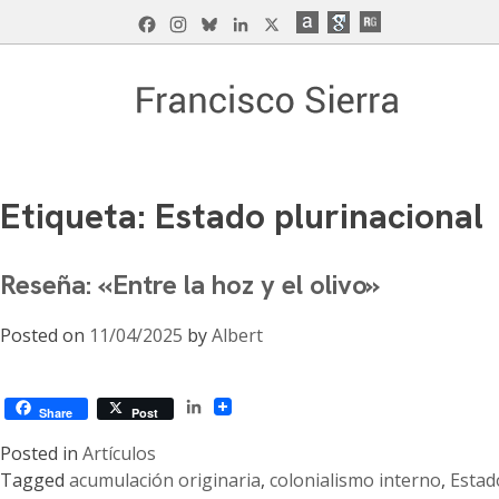
Skip
Facebook
Instagram
Bluesky
LinkedIn
X
to
content
Francisco Sierra Caballero
Página Web de Francisco Sierra Caballero, C
Etiqueta:
Estado plurinacional
Reseña: «Entre la hoz y el olivo»
Posted on
11/04/2025
by
Albert
LinkedIn
Share
Post
Posted in
Artículos
Tagged
acumulación originaria
,
colonialismo interno
,
Estad