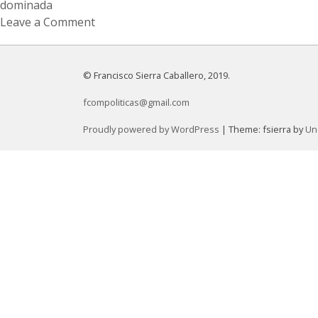
dominada
Leave a Comment
on
Reseña:
«Entre
© Francisco Sierra Caballero, 2019.
la
fcompoliticas@gmail.com
hoz
y
Proudly powered by WordPress
|
Theme: fsierra by
Un
el
olivo»