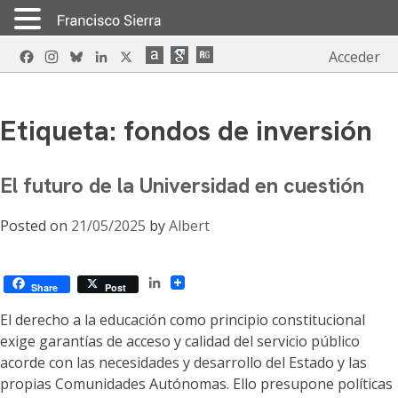
Skip
Facebook
Instagram
Bluesky
LinkedIn
X
Acceder
to
content
Etiqueta:
fondos de inversión
El futuro de la Universidad en cuestión
Posted on
21/05/2025
by
Albert
LinkedIn
Share
Post
El derecho a la educación como principio constitucional
exige garantías de acceso y calidad del servicio público
acorde con las necesidades y desarrollo del Estado y las
propias Comunidades Autónomas. Ello presupone políticas