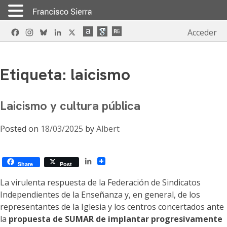
Skip
Facebook
Instagram
Bluesky
LinkedIn
X
Acceder
to
content
Etiqueta:
laicismo
Laicismo y cultura pública
Posted on
18/03/2025
by
Albert
LinkedIn
Share
Post
La virulenta respuesta de la Federación de Sindicatos
Independientes de la Enseñanza y, en general, de los
representantes de la Iglesia y los centros concertados ante
la
propuesta de SUMAR de implantar progresivamente