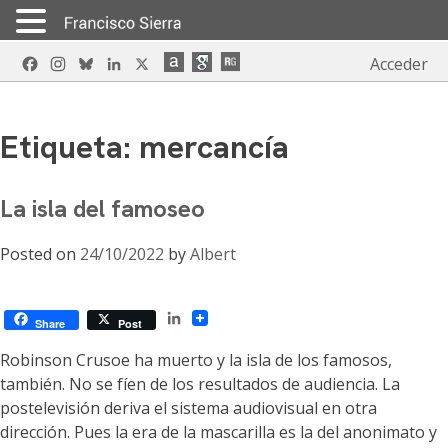
Skip
Facebook
Instagram
Bluesky
LinkedIn
X
Acceder
to
content
Etiqueta:
mercancía
La isla del famoseo
Posted on
24/10/2022
by
Albert
LinkedIn
Share
Post
Robinson Crusoe ha muerto y la isla de los famosos,
también. No se fíen de los resultados de audiencia. La
postelevisión deriva el sistema audiovisual en otra
dirección. Pues la era de la mascarilla es la del anonimato y