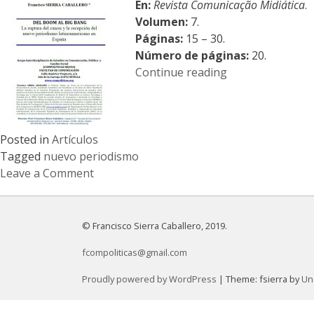
En:
Revista Comunicação Midiática
.
Volumen:
7.
Páginas:
15 – 30.
Número de páginas:
20.
«Del
Continue reading
Boom
al
Big
Bang»
Posted in
Artículos
Tagged
nuevo periodismo
Leave a Comment
on
Del
Boom
© Francisco Sierra Caballero, 2019.
al
fcompoliticas@gmail.com
Big
Bang
Proudly powered by WordPress
|
Theme: fsierra by
Un