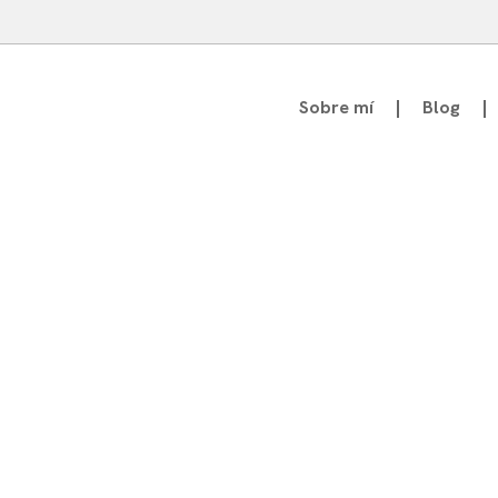
Sobre mí
Blog
atedrático de Teoría de la Comunicación