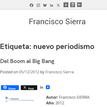
Skip
Facebook
Instagram
Bluesky
LinkedIn
X
to
content
Francisco Sierra Caballero
Página Web de Francisco Sierra Caballero, C
Etiqueta:
nuevo periodismo
Del Boom al Big Bang
Posted on
05/12/2012
by
Francisco Sierra
LinkedIn
Share
Post
Autor:
Francisco SIERRA.
Año:
2012.