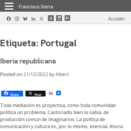
Skip
Facebook
Instagram
Bluesky
LinkedIn
X
Acceder
to
content
Etiqueta:
Portugal
Iberia republicana
Posted on
21/12/2022
by
Albert
LinkedIn
Share
Post
Toda mediación es proyectiva, como toda comunidad
política un problema, Castoriadis bien lo sabía, de
producción común de imaginarios. La política de
comunicación y cultura es, por lo mismo, esencial. Ahora