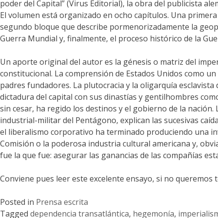
poder del Capital” (Virus Editorial), la obra del publicista
El volumen está organizado en ocho capítulos. Una primera 
segundo bloque que describe pormenorizadamente la geopolíti
Guerra Mundial y, finalmente, el proceso histórico de la Guer
Un aporte original del autor es la génesis o matriz del im
constitucional. La comprensión de Estados Unidos como un E
padres fundadores. La plutocracia y la oligarquía esclavist
dictadura del capital con sus dinastías y gentilhombres como
sin cesar, ha regido los destinos y el gobierno de la nación
industrial-militar del Pentágono, explican las sucesivas caíd
el liberalismo corporativo ha terminado produciendo una in
Comisión o la poderosa industria cultural americana y, obv
fue la que fue: asegurar las ganancias de las compañías esta
Conviene pues leer este excelente ensayo, si no queremos t
Posted in
Prensa escrita
Tagged
dependencia transatlántica
,
hegemonía
,
imperialis