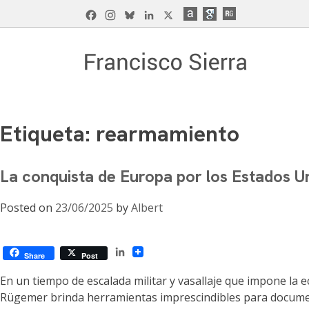
Skip
Facebook
Instagram
Bluesky
LinkedIn
X
to
content
Francisco Sierra Caballero
Página Web de Francisco Sierra Caballero, C
Etiqueta:
rearmamiento
La conquista de Europa por los Estados U
Posted on
23/06/2025
by
Albert
LinkedIn
Share
Post
En un tiempo de escalada militar y vasallaje que impone la 
Rügemer brinda herramientas imprescindibles para documenta