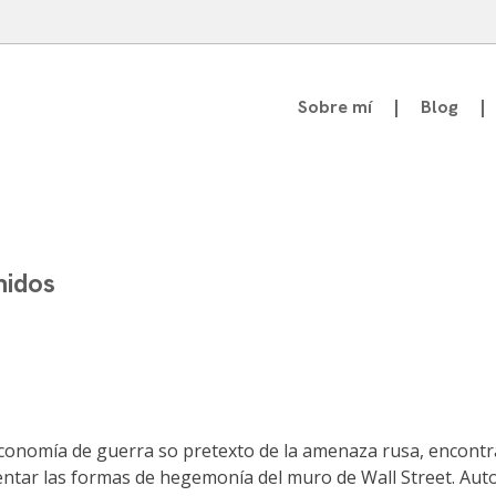
Sobre mí
Blog
atedrático de Teoría de la Comunicación
nidos
economía de guerra so pretexto de la amenaza rusa, encontra
r las formas de hegemonía del muro de Wall Street. Autor d