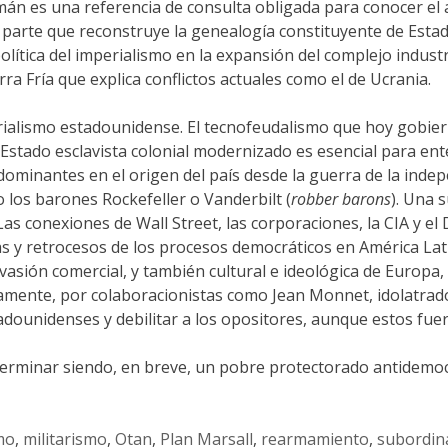
 alemán es una referencia de consulta obligada para conocer 
parte que reconstruye la genealogía constituyente de Estad
ca del imperialismo en la expansión del complejo industrial
ra Fría que explica conflictos actuales como el de Ucrania.
perialismo estadounidense. El tecnofeudalismo que hoy gobie
stado esclavista colonial modernizado es esencial para ente
a dominantes en el origen del país desde la guerra de la ind
 los barones Rockefeller o Vanderbilt (
robber barons
). Una s
. Las conexiones de Wall Street, las corporaciones, la CIA y 
as y retrocesos de los procesos democráticos en América Latin
vasión comercial, y también cultural e ideológica de Europa
iamente, por colaboracionistas como Jean Monnet, idolatrado
dounidenses y debilitar a los opositores, aunque estos fuera
erminar siendo, en breve, un pobre protectorado antidemocr
mo
,
militarismo
,
Otan
,
Plan Marsall
,
rearmamiento
,
subordin