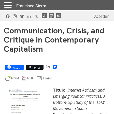
Skip
Facebook
Instagram
Bluesky
LinkedIn
X
Acceder
to
content
Communication, Crisis, and
Critique in Contemporary
Capitalism
LinkedIn
Share
Post
Título:
Internet Activism and
Emerging Political Practices. A
Bottom-Up Study of the ‘15M’
Movement in Spain