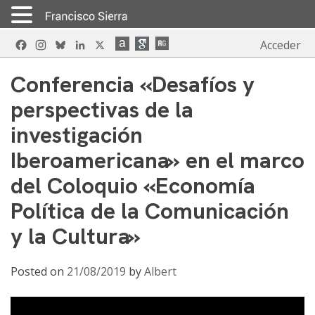
Skip
Facebook
Instagram
Bluesky
LinkedIn
X
Acceder
to
content
Conferencia «Desafíos y
perspectivas de la
investigación
Iberoamericana» en el marco
del Coloquio «Economía
Política de la Comunicación
y la Cultura»
Posted on
21/08/2019
by
Albert