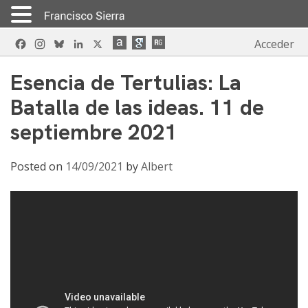
Skip
Facebook
Instagram
Bluesky
LinkedIn
X
Acceder
to
content
Esencia de Tertulias: La
Batalla de las ideas. 11 de
septiembre 2021
Posted on
14/09/2021
by
Albert