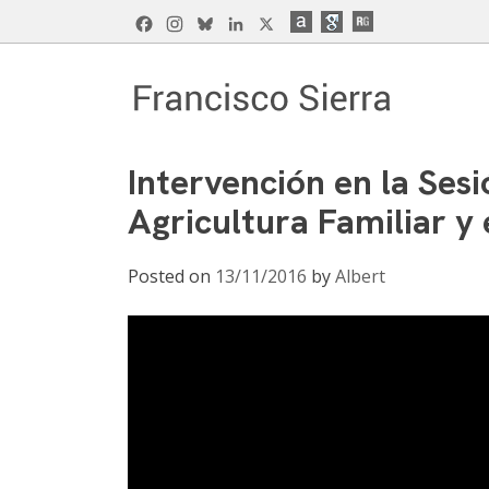
Skip
Facebook
Instagram
Bluesky
LinkedIn
X
to
content
Francisco Sierra Caballero
Página Web de Francisco Sierra Caballero, C
Intervención en la Ses
Agricultura Familiar y 
Posted on
13/11/2016
by
Albert