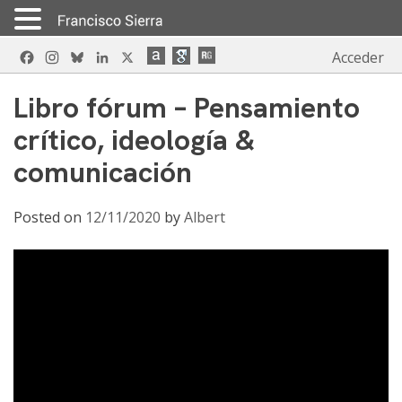
Skip
Facebook
Instagram
Bluesky
LinkedIn
X
Acceder
to
content
Libro fórum – Pensamiento
crítico, ideología &
comunicación
Posted on
12/11/2020
by
Albert