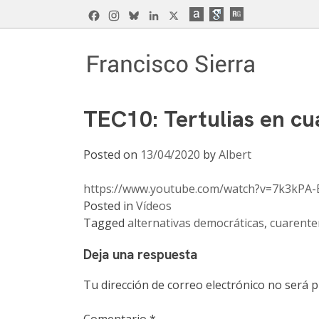
Skip
Facebook
Instagram
Bluesky
LinkedIn
X
to
content
Francisco Sierra Caballero
Página Web de Francisco Sierra Caballero, C
TEC10: Tertulias en c
Posted on
13/04/2020
by
Albert
https://www.youtube.com/watch?v=7k3kPA-
Posted in
Vídeos
Tagged
alternativas democráticas
,
cuarente
Deja una respuesta
Tu dirección de correo electrónico no será p
Comentario
*