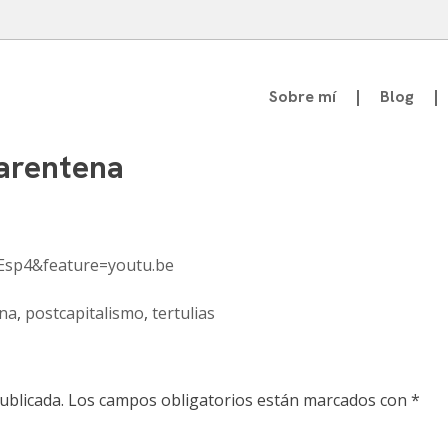
Sobre mí
Blog
atedrático de Teoría de la Comunicación
uarentena
Esp4&feature=youtu.be
na
,
postcapitalismo
,
tertulias
ublicada.
Los campos obligatorios están marcados con
*