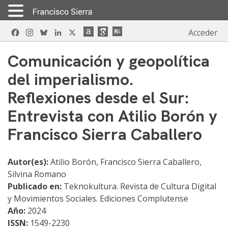
Skip
Facebook
Instagram
Bluesky
LinkedIn
X
Acceder
to
content
Comunicación y geopolítica
del imperialismo.
Reflexiones desde el Sur:
Entrevista con Atilio Borón y
Francisco Sierra Caballero
Autor(es):
Atilio Borón, Francisco Sierra Caballero,
Silvina Romano
Publicado en:
Teknokultura. Revista de Cultura Digital
y Movimientos Sociales. Ediciones Complutense
Año:
2024
ISSN:
1549-2230