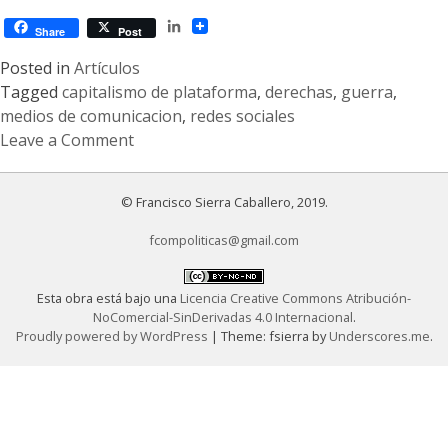
LinkedIn
Share
Post
Posted in
Artículos
Tagged
capitalismo de plataforma
,
derechas
,
guerra
,
medios de comunicacion
,
redes sociales
Leave a Comment
on
Comunicación
© Francisco Sierra Caballero, 2019.
y
geopolítica
fcompoliticas@gmail.com
del
imperialismo.
Esta obra está bajo una
Licencia Creative Commons Atribución-
Reflexiones
NoComercial-SinDerivadas 4.0 Internacional
.
desde
Proudly powered by WordPress
|
Theme: fsierra by
Underscores.me
.
el
Sur:
Entrevista
con