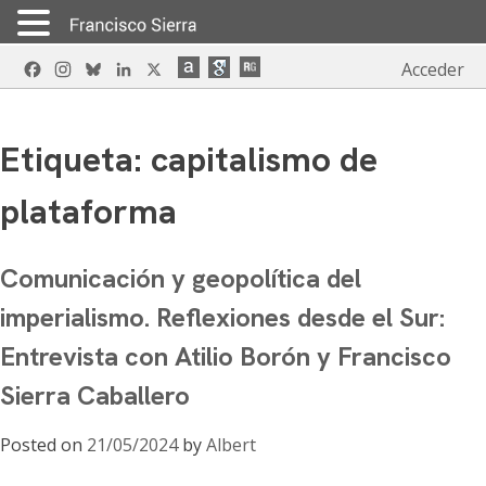
Skip
Facebook
Instagram
Bluesky
LinkedIn
X
Acceder
to
content
Etiqueta:
capitalismo de
plataforma
Comunicación y geopolítica del
imperialismo. Reflexiones desde el Sur:
Entrevista con Atilio Borón y Francisco
Sierra Caballero
Posted on
21/05/2024
by
Albert