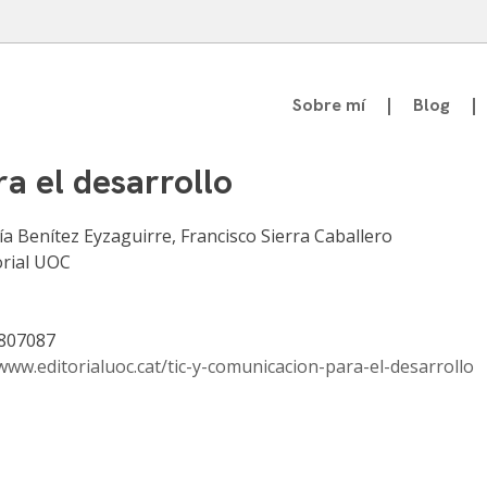
Sobre mí
Blog
atedrático de Teoría de la Comunicación
a el desarrollo
ía Benítez Eyzaguirre, Francisco Sierra Caballero
orial UOC
807087
/www.editorialuoc.cat/tic-y-comunicacion-para-el-desarrollo