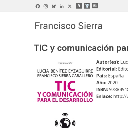
Skip
Facebook
Instagram
Bluesky
LinkedIn
X
to
content
Francisco Sierra Caballero
Página Web de Francisco Sierra Caballero, C
TIC y comunicación par
Autor(es):
Luc
Editorial:
Edit
País:
España
Año:
2020
ISBN:
9788491
Enlace:
http:/