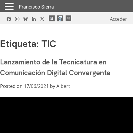
Skip
Facebook
Instagram
Bluesky
LinkedIn
X
Acceder
to
content
Etiqueta:
TIC
Lanzamiento de la Tecnicatura en
Comunicación Digital Convergente
Posted on
17/06/2021
by
Albert