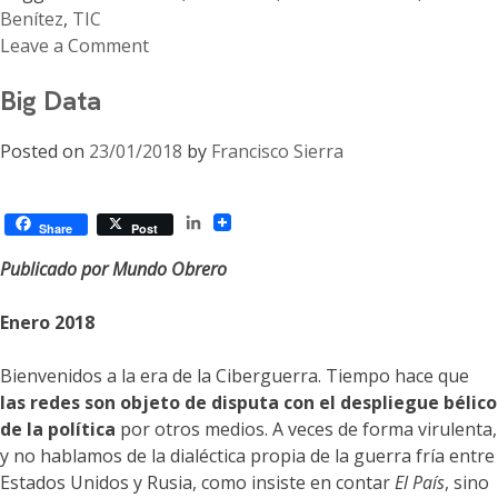
Benítez
,
TIC
Leave a Comment
on
Big Data
TIC
y
Posted on
23/01/2018
by
Francisco Sierra
comunicación
para
el
LinkedIn
desarrollo
Share
Post
Publicado por Mundo Obrero
Enero 2018
Bienvenidos a la era de la Ciberguerra. Tiempo hace que
las redes son objeto de disputa con el despliegue bélico
de la política
por otros medios. A veces de forma virulenta,
y no hablamos de la dialéctica propia de la guerra fría entre
Estados Unidos y Rusia, como insiste en contar
El País
, sino