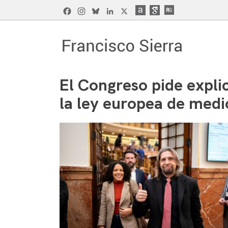
Skip
Facebook
Instagram
Bluesky
LinkedIn
X
to
content
Francisco Sierra Caballero
Página Web de Francisco Sierra Caballero, C
El Congreso pide explic
la ley europea de medi