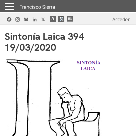
Skip
Facebook
Instagram
Bluesky
LinkedIn
X
Acceder
to
content
Sintonía Laica 394
19/03/2020