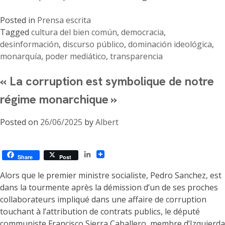
Posted in
Prensa escrita
Tagged
cultura del bien común
,
democracia
,
desinformación
,
discurso público
,
dominación ideológica
,
monarquía
,
poder mediático
,
transparencia
« La corruption est symbolique de notre
régime monarchique »
Posted on
26/06/2025
by
Albert
LinkedIn
Share
Post
Alors que le premier ministre socialiste, Pedro Sanchez, est
dans la tourmente après la démission d’un de ses proches
collaborateurs impliqué dans une affaire de corruption
touchant à l’attribution de contrats publics, le député
communiste Francisco Sierra Caballero, membre d’Izquierda