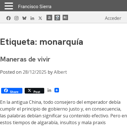
Skip
Facebook
Instagram
Bluesky
LinkedIn
X
Acceder
to
content
Etiqueta:
monarquía
Maneras de vivir
Posted on
28/12/2025
by
Albert
LinkedIn
Share
Post
En la antigua China, todo consejero del emperador debía
cumplir el principio de gobierno justo y, en consecuencia,
las palabras debían significar su contenido efectivo. Pero en
estos tiempos de algarabía, insultos y mala praxis