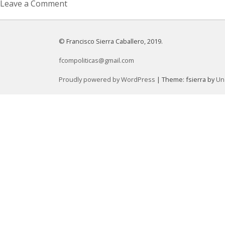
Leave a Comment
on
Guerra
cultural
© Francisco Sierra Caballero, 2019.
y
fcompoliticas@gmail.com
unidad
popular:
Proudly powered by WordPress
|
Theme: fsierra by
Un
agenda
para
la
acción