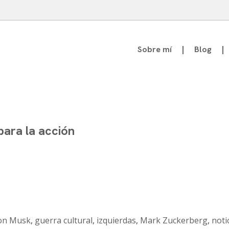
Sobre mí
Blog
atedrático de Teoría de la Comunicación
para la acción
on Musk
,
guerra cultural
,
izquierdas
,
Mark Zuckerberg
,
noti