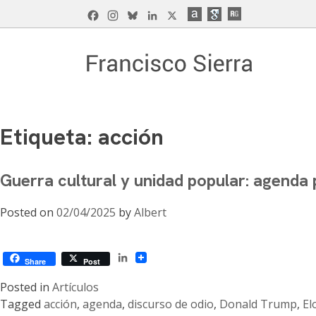
Skip
Facebook
Instagram
Bluesky
LinkedIn
X
to
content
Francisco Sierra Caballero
Página Web de Francisco Sierra Caballero, C
Etiqueta:
acción
Guerra cultural y unidad popular: agenda 
Posted on
02/04/2025
by
Albert
LinkedIn
Share
Post
Posted in
Artículos
Tagged
acción
,
agenda
,
discurso de odio
,
Donald Trump
,
El