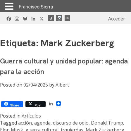
Skip
Facebook
Instagram
Bluesky
LinkedIn
X
Acceder
to
content
Etiqueta:
Mark Zuckerberg
Guerra cultural y unidad popular: agenda
para la acción
Posted on
02/04/2025
by
Albert
LinkedIn
Share
Post
Posted in
Artículos
Tagged
acción
,
agenda
,
discurso de odio
,
Donald Trump
,
Elon Musk
,
guerra cultural
,
izquierdas
,
Mark Zuckerberg
,