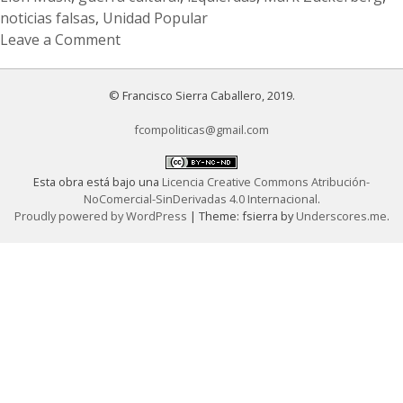
noticias falsas
,
Unidad Popular
Leave a Comment
on
Guerra
© Francisco Sierra Caballero, 2019.
cultural
y
fcompoliticas@gmail.com
unidad
popular:
Esta obra está bajo una
Licencia Creative Commons Atribución-
agenda
NoComercial-SinDerivadas 4.0 Internacional
.
para
Proudly powered by WordPress
|
Theme: fsierra by
Underscores.me
.
la
acción