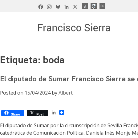
Skip
Facebook
Instagram
Bluesky
LinkedIn
X
to
content
Francisco Sierra Caballero
Página Web de Francisco Sierra Caballero, C
Etiqueta:
boda
El diputado de Sumar Francisco Sierra se c
Posted on
15/04/2024
by
Albert
LinkedIn
Share
Post
El diputado de Sumar por la circunscripción de Sevilla Franc
catedrática de Comunicación Política, Daniela Inés Monje Me