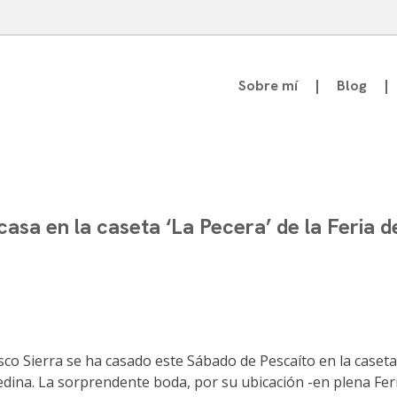
Sobre mí
Blog
atedrático de Teoría de la Comunicación
asa en la caseta ‘La Pecera’ de la Feria de
isco Sierra se ha casado este Sábado de Pescaíto en la caseta
dina. La sorprendente boda, por su ubicación -en plena Feria