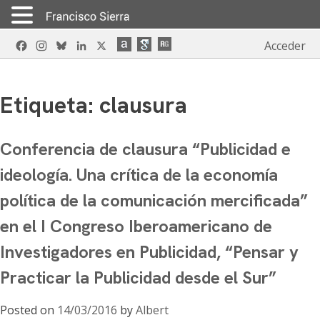
Skip
Facebook
Instagram
Bluesky
LinkedIn
X
Acceder
to
content
Etiqueta:
clausura
Conferencia de clausura “Publicidad e
ideología. Una crítica de la economía
política de la comunicación mercificada”
en el I Congreso Iberoamericano de
Investigadores en Publicidad, “Pensar y
Practicar la Publicidad desde el Sur”
Posted on
14/03/2016
by
Albert