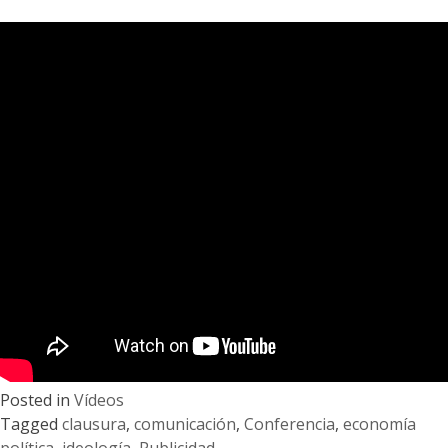
Posted in
Vídeos
Tagged
clausura
,
comunicación
,
Conferencia
,
economía