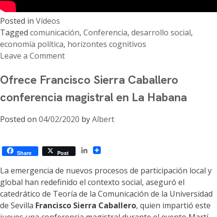
Posted in
Vídeos
Tagged
comunicación
,
Conferencia
,
desarrollo social
,
economía política
,
horizontes cognitivos
Leave a Comment
on
Ofrece Francisco Sierra Caballero
Conferencia:
Economía
conferencia magistral en La Habana
política
de
Posted on
04/02/2020
by
Albert
la
comunicación
y
LinkedIn
Share
Post
desarrollo
La emergencia de nuevos procesos de participación local y
social.
global han redefinido el contexto social, aseguró el
Nuevos
catedrático de Teoría de la Comunicación de la Universidad
horizontes
de Sevilla
Francisco Sierra Caballero
, quien impartió este
cognitivos.
jueves una conferencia magistral durante el evento Martí