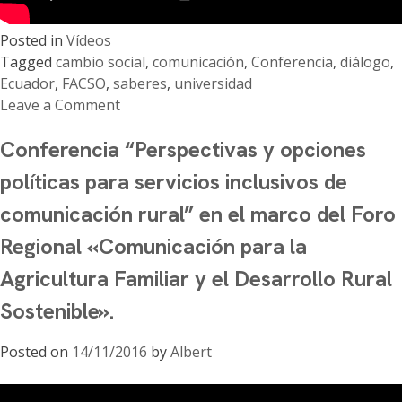
Posted in
Vídeos
Tagged
cambio social
,
comunicación
,
Conferencia
,
diálogo
,
Ecuador
,
FACSO
,
saberes
,
universidad
Leave a Comment
on
Conferencia “Perspectivas y opciones
Conferencia
«Diálogo
políticas para servicios inclusivos de
de
comunicación rural” en el marco del Foro
Saberes
y
Regional «Comunicación para la
Comunicación
Agricultura Familiar y el Desarrollo Rural
para
el
Sostenible».
Cambio
Social»
Posted on
14/11/2016
by
Albert
en
el