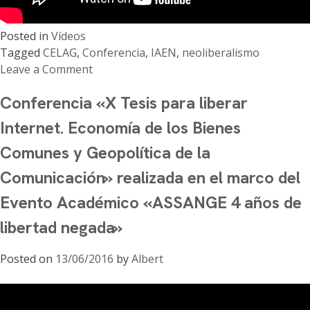
Posted in
Vídeos
Tagged
CELAG
,
Conferencia
,
IAEN
,
neoliberalismo
Leave a Comment
on
Conferencia «X Tesis para liberar
Ciclo
de
Internet. Economía de los Bienes
conferencias
Comunes y Geopolítica de la
“¿Fin
de
Comunicación» realizada en el marco del
la
Evento Académico «ASSANGE 4 años de
Década
Ganada?:
libertad negada»
Retos
y
Posted on
13/06/2016
by
Albert
Perspectivas
ante
el