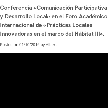
on
Conferencia «Comunicación Participativa
Conferencia
“Perspectivas
y Desarrollo Local» en el Foro Académico
y
Internacional de «Prácticas Locales
opciones
políticas
Innovadoras en el marco del Hábitat III».
para
servicios
Posted on
01/10/2016
by
Albert
inclusivos
de
comunicación
rural”
en
el
marco
del
Foro
Regional
«Comunicación