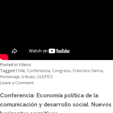
Posted in
Vídeos
Tagged
Chile
,
Conferencia
,
Congreso
,
Francisco Sierra
,
Homenaje
,
tributo
,
ULEPICC
Leave a Comment
on
Conferencia: Economía política de la
Congreso
ulepicc
comunicación y desarrollo social. Nuevos
–
Conferencia