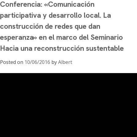
Conferencia: «Comunicación
Conferencia
Estratégico
«X
Latinoamericano
participativa y desarrollo local. La
Tesis
para
construcción de redes que dan
para
la
liberar
Geopolítica
esperanza» en el marco del Seminario
Internet.
(CELAG).
Hacia una reconstrucción sustentable
Economía
de
Posted on
10/06/2016
by
Albert
los
Bienes
Comunes
y
Geopolítica
de
la
Comunicación»
realizada
en
el