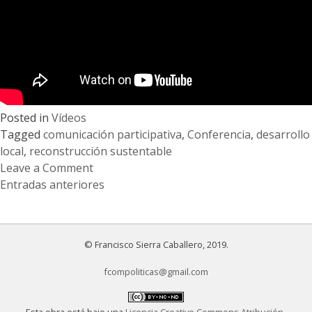
marco
del
Evento
Académico
«ASSANGE
4
años
Posted in
Vídeos
de
Tagged
comunicación participativa
,
Conferencia
,
desarrollo
libertad
local
,
reconstrucción sustentable
negada»
Leave a Comment
on
Navegación
Entradas anteriores
Conferencia:
de
«Comunicación
participativa
entradas
© Francisco Sierra Caballero, 2019.
y
desarrollo
fcompoliticas@gmail.com
local.
La
Esta obra está bajo una
Licencia Creative Commons Atribución-