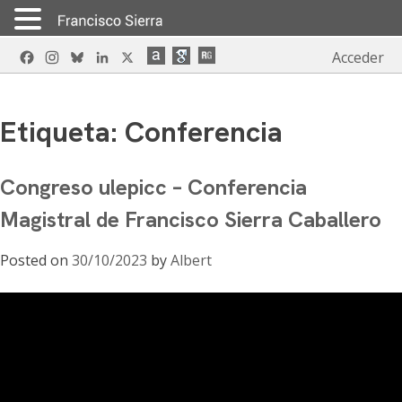
Skip
Facebook
Instagram
Bluesky
LinkedIn
X
Acceder
to
content
Etiqueta:
Conferencia
Congreso ulepicc – Conferencia
Magistral de Francisco Sierra Caballero
Posted on
30/10/2023
by
Albert