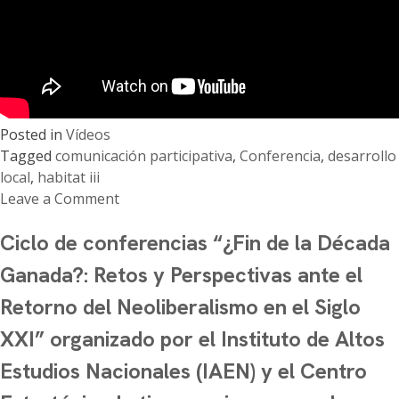
para
la
Agricultura
Familiar
y
el
Posted in
Vídeos
Desarrollo
Tagged
comunicación participativa
,
Conferencia
,
desarrollo
Rural
local
,
habitat iii
Sostenible».
Leave a Comment
on
Ciclo de conferencias “¿Fin de la Década
Conferencia
«Comunicación
Ganada?: Retos y Perspectivas ante el
Participativa
Retorno del Neoliberalismo en el Siglo
y
Desarrollo
XXI” organizado por el Instituto de Altos
Local»
Estudios Nacionales (IAEN) y el Centro
en
el