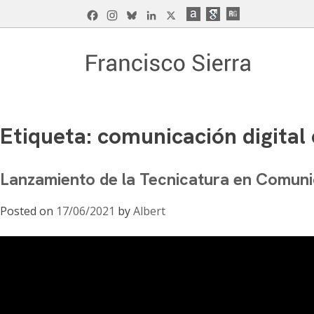
Skip
Facebook
Instagram
Bluesky
LinkedIn
X
to
content
Francisco Sierra Caballero
Página Web de Francisco Sierra Caballero, C
Etiqueta:
comunicación digital
Lanzamiento de la Tecnicatura en Comuni
Posted on
17/06/2021
by
Albert