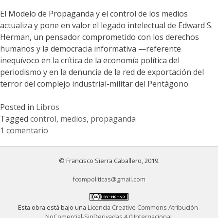
El Modelo de Propaganda y el control de los medios
actualiza y pone en valor el legado intelectual de Edward S.
Herman, un pensador comprometido con los derechos
humanos y la democracia informativa —referente
inequívoco en la crítica de la economía política del
periodismo y en la denuncia de la red de exportación del
terror del complejo industrial-militar del Pentágono.
Posted in
Libros
Tagged
control
,
medios
,
propaganda
1 comentario
en
El
© Francisco Sierra Caballero, 2019.
Modelo
de
fcompoliticas@gmail.com
Propaganda
y
Esta obra está bajo una
Licencia Creative Commons Atribución-
el
NoComercial-SinDerivadas 4.0 Internacional
.