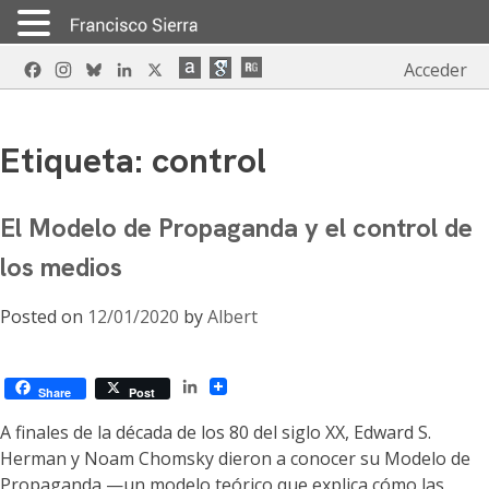
Skip
Facebook
Instagram
Bluesky
LinkedIn
X
Acceder
to
content
Etiqueta:
control
El Modelo de Propaganda y el control de
los medios
Posted on
12/01/2020
by
Albert
LinkedIn
Share
Post
A finales de la década de los 80 del siglo XX, Edward S.
Herman y Noam Chomsky dieron a conocer su Modelo de
Propaganda —un modelo teórico que explica cómo las