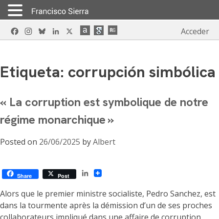
Skip
Facebook
Instagram
Bluesky
LinkedIn
X
Acceder
to
content
Etiqueta:
corrupción simbólica
« La corruption est symbolique de notre
régime monarchique »
Posted on
26/06/2025
by
Albert
LinkedIn
Share
Post
Alors que le premier ministre socialiste, Pedro Sanchez, est
dans la tourmente après la démission d’un de ses proches
collaborateurs impliqué dans une affaire de corruption