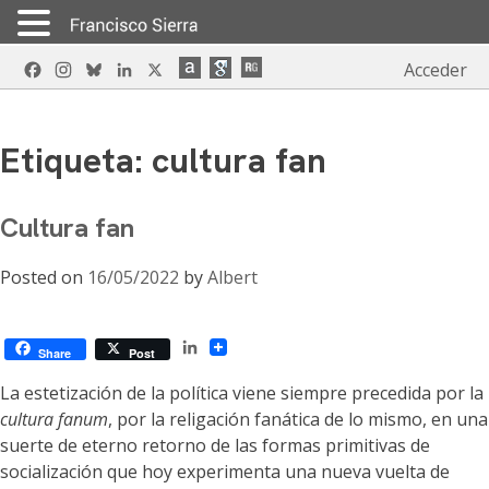
Skip
Facebook
Instagram
Bluesky
LinkedIn
X
Acceder
to
content
Etiqueta:
cultura fan
Cultura fan
Posted on
16/05/2022
by
Albert
LinkedIn
Share
Post
La estetización de la política viene siempre precedida por la
cultura fanum
, por la religación fanática de lo mismo, en una
suerte de eterno retorno de las formas primitivas de
socialización que hoy experimenta una nueva vuelta de