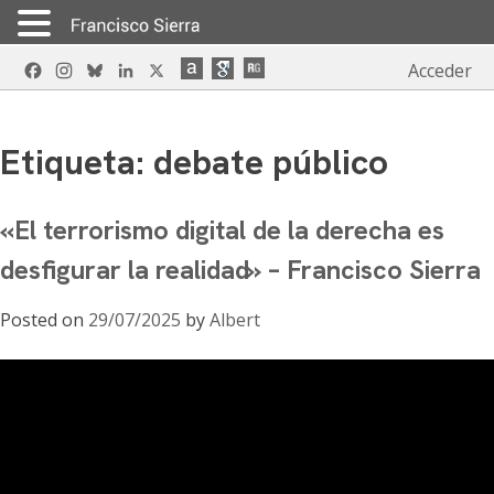
Skip
Facebook
Instagram
Bluesky
LinkedIn
X
Acceder
to
content
Etiqueta:
debate público
«El terrorismo digital de la derecha es
desfigurar la realidad» – Francisco Sierra
Posted on
29/07/2025
by
Albert