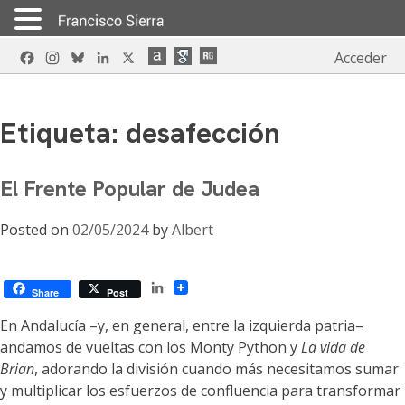
Skip
Facebook
Instagram
Bluesky
LinkedIn
X
Acceder
to
content
Etiqueta:
desafección
El Frente Popular de Judea
Posted on
02/05/2024
by
Albert
LinkedIn
Share
Post
En Andalucía –y, en general, entre la izquierda patria–
andamos de vueltas con los Monty Python y
La vida de
Brian
, adorando la división cuando más necesitamos sumar
y multiplicar los esfuerzos de confluencia para transformar