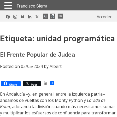
Skip
Facebook
Instagram
Bluesky
LinkedIn
X
Acceder
to
content
Etiqueta:
unidad programática
El Frente Popular de Judea
Posted on
02/05/2024
by
Albert
LinkedIn
Share
Post
En Andalucía –y, en general, entre la izquierda patria–
andamos de vueltas con los Monty Python y
La vida de
Brian
, adorando la división cuando más necesitamos sumar
y multiplicar los esfuerzos de confluencia para transformar