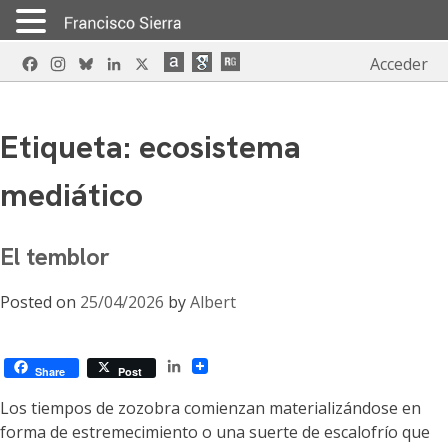
Skip
Facebook
Instagram
Bluesky
LinkedIn
X
Acceder
to
content
Etiqueta:
ecosistema
mediático
El temblor
Posted on
25/04/2026
by
Albert
LinkedIn
Share
Post
Los tiempos de zozobra comienzan materializándose en
forma de estremecimiento o una suerte de escalofrío que