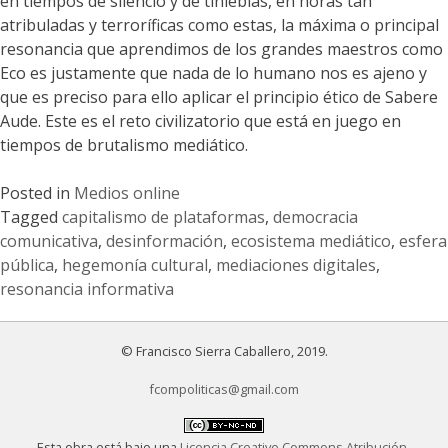
en tiempos de silencio y de tinieblas, en horas tan
atribuladas y terroríficas como estas, la máxima o principal
resonancia que aprendimos de los grandes maestros como
Eco es justamente que nada de lo humano nos es ajeno y
que es preciso para ello aplicar el principio ético de Sabere
Aude. Este es el reto civilizatorio que está en juego en
tiempos de brutalismo mediático.
Posted in
Medios online
Tagged
capitalismo de plataformas
,
democracia
comunicativa
,
desinformación
,
ecosistema mediático
,
esfera
pública
,
hegemonía cultural
,
mediaciones digitales
,
resonancia informativa
© Francisco Sierra Caballero, 2019.
fcompoliticas@gmail.com
Esta obra está bajo una
Licencia Creative Commons Atribución-