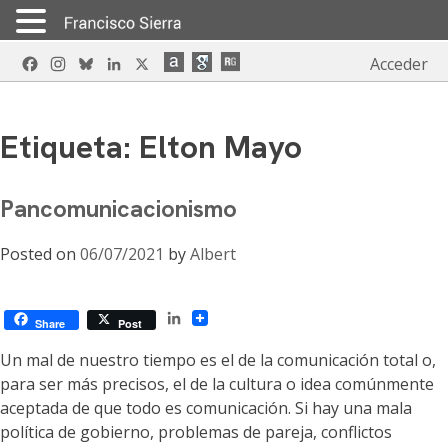
Skip
Facebook
Instagram
Bluesky
LinkedIn
X
Acceder
to
content
Etiqueta:
Elton Mayo
Pancomunicacionismo
Posted on
06/07/2021
by
Albert
LinkedIn
Share
Post
Un mal de nuestro tiempo es el de la comunicación total o,
para ser más precisos, el de la cultura o idea comúnmente
aceptada de que todo es comunicación. Si hay una mala
política de gobierno, problemas de pareja, conflictos