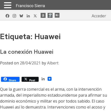
Skip
Facebook
Instagram
Bluesky
LinkedIn
X
Acceder
to
content
Etiqueta:
Huawei
La conexión Huawei
Posted on
28/04/2021
by
Albert
LinkedIn
Share
Post
Que la guerra comercial es el arma, con la intervención
armada, del imperialismo estadounidense para afirmar su
dominio económico y militar es por todos sabido. El caso
Huawei así lo demuestra. Intervenciones como el acoso y