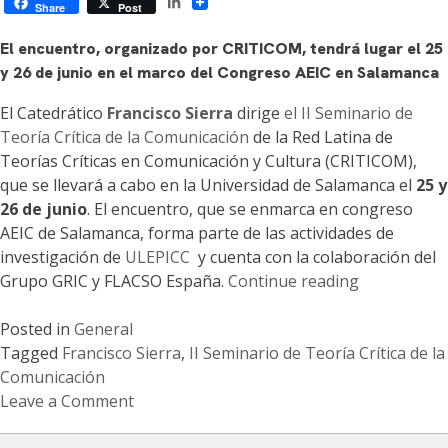
LinkedIn
Share
Post
El encuentro, organizado por CRITICOM, tendrá lugar el 25
y 26 de junio en el marco del Congreso AEIC en Salamanca
El Catedrático
Francisco Sierra
dirige
el II Seminario de
Teoría Crítica de la Comunicación
de la Red Latina de
Teorías Críticas en Comunicación y Cultura (CRITICOM),
que se llevará a cabo en la Universidad de Salamanca el
25 y
26 de junio
. El encuentro, que se enmarca en congreso
AEIC de Salamanca, forma parte de las actividades de
investigación de
ULEPICC
y cuenta con la colaboración del
«Francisco
Grupo GRIC y FLACSO España.
Continue reading
Sierra
dirige
Posted in
General
el
Tagged
Francisco Sierra
,
II Seminario de Teoría Crítica de la
II
Comunicación
Seminario
Leave a Comment
on
de