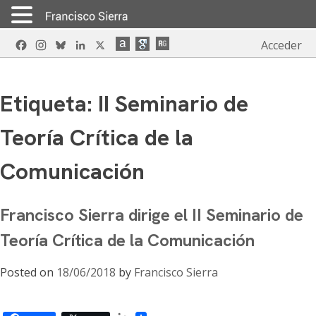
Skip
Facebook
Instagram
Bluesky
LinkedIn
X
Acceder
to
content
Etiqueta:
II Seminario de
Teoría Crítica de la
Comunicación
Francisco Sierra dirige el II Seminario de
Teoría Crítica de la Comunicación
Posted on
18/06/2018
by
Francisco Sierra