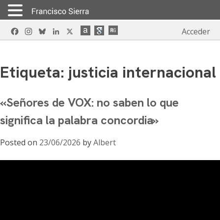
Skip
Facebook
Instagram
Bluesky
LinkedIn
X
Acceder
to
content
Etiqueta:
justicia internacional
«Señores de VOX: no saben lo que
significa la palabra concordia»
Posted on
23/06/2026
by
Albert