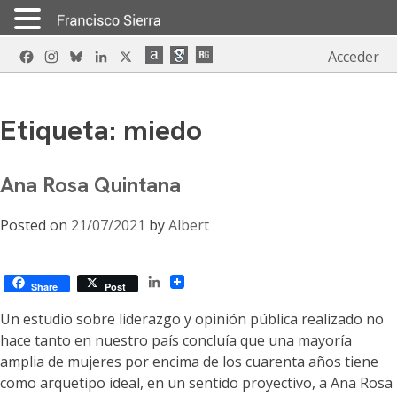
Skip
Facebook
Instagram
Bluesky
LinkedIn
X
Acceder
to
content
Etiqueta:
miedo
Ana Rosa Quintana
Posted on
21/07/2021
by
Albert
LinkedIn
Share
Post
Un estudio sobre liderazgo y opinión pública realizado no
hace tanto en nuestro país concluía que una mayoría
amplia de mujeres por encima de los cuarenta años tiene
como arquetipo ideal, en un sentido proyectivo, a Ana Rosa