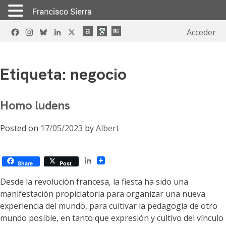
Skip
Facebook
Instagram
Bluesky
LinkedIn
X
Acceder
to
content
Etiqueta:
negocio
Homo ludens
Posted on
17/05/2023
by
Albert
LinkedIn
Share
Post
Desde la revolución francesa, la fiesta ha sido una
manifestación propiciatoria para organizar una nueva
experiencia del mundo, para cultivar la pedagogía de otro
mundo posible, en tanto que expresión y cultivo del vínculo