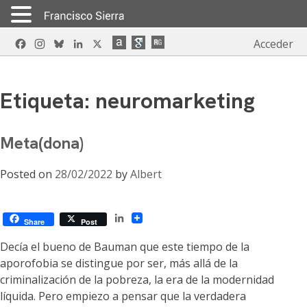
Skip
Facebook
Instagram
Bluesky
LinkedIn
X
Acceder
to
content
Etiqueta:
neuromarketing
Meta(dona)
Posted on
28/02/2022
by
Albert
LinkedIn
Share
Post
Decía el bueno de Bauman que este tiempo de la
aporofobia se distingue por ser, más allá de la
criminalización de la pobreza, la era de la modernidad
líquida. Pero empiezo a pensar que la verdadera