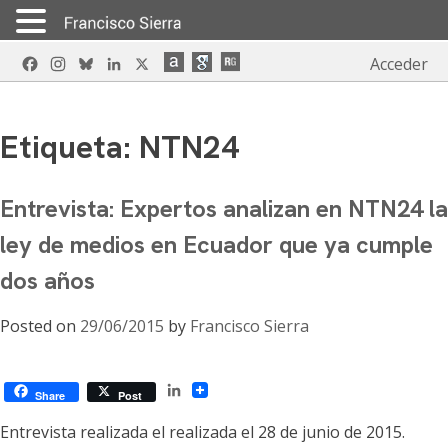
Skip
Facebook
Instagram
Bluesky
LinkedIn
X
Acceder
to
content
Etiqueta:
NTN24
Entrevista: Expertos analizan en NTN24 la
ley de medios en Ecuador que ya cumple
dos años
Posted on
29/06/2015
by
Francisco Sierra
LinkedIn
Share
Post
Entrevista realizada el realizada el 28 de junio de 2015.