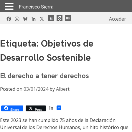
Skip
Facebook
Instagram
Bluesky
LinkedIn
X
Acceder
to
content
Etiqueta:
Objetivos de
Desarrollo Sostenible
El derecho a tener derechos
Posted on
03/01/2024
by
Albert
LinkedIn
Share
Post
Este 2023 se han cumplido 75 años de la Declaración
Universal de los Derechos Humanos, un hito histórico que