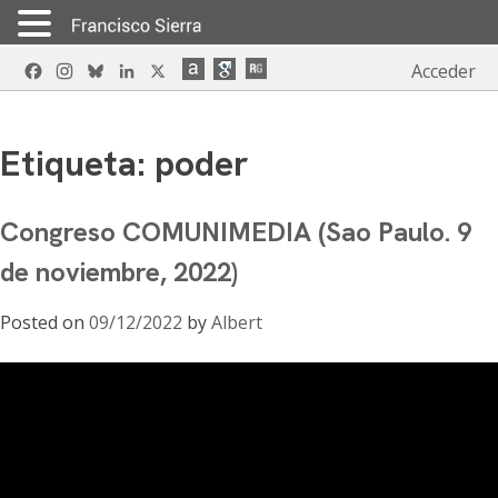
Skip
Facebook
Instagram
Bluesky
LinkedIn
X
Acceder
to
content
Etiqueta:
poder
Congreso COMUNIMEDIA (Sao Paulo. 9
de noviembre, 2022)
Posted on
09/12/2022
by
Albert