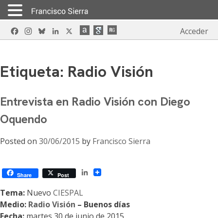
Skip
Facebook
Instagram
Bluesky
LinkedIn
X
Acceder
to
content
Etiqueta:
Radio Visión
Entrevista en Radio Visión con Diego
Oquendo
Posted on
30/06/2015
by
Francisco Sierra
LinkedIn
Share
Post
Tema:
Nuevo
CIESPAL
Medio:
Radio Visión
– Buenos días
Fecha:
martes 30 de junio de 2015.