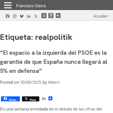
Skip
Facebook
Instagram
Bluesky
LinkedIn
X
Acceder
to
content
Etiqueta:
realpolitik
“El espacio a la izquierda del PSOE es la
garantía de que España nunca llegará al
5% en defensa”
Posted on
30/06/2025
by
Albert
LinkedIn
Share
Post
En una semana enredada en
el debate de las cifras del