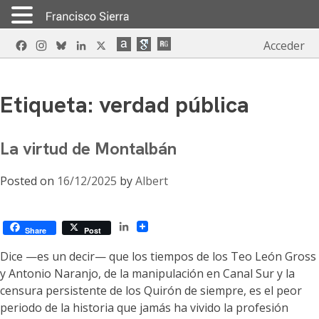
Skip
Facebook
Instagram
Bluesky
LinkedIn
X
Acceder
to
content
Etiqueta:
verdad pública
La virtud de Montalbán
Posted on
16/12/2025
by
Albert
LinkedIn
Share
Post
Dice —es un decir— que los tiempos de los Teo León Gross
y Antonio Naranjo, de la manipulación en Canal Sur y la
censura persistente de los Quirón de siempre, es el peor
periodo de la historia que jamás ha vivido la profesión