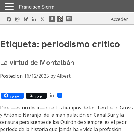
Skip
Facebook
Instagram
Bluesky
LinkedIn
X
Acceder
to
content
Etiqueta:
periodismo crítico
La virtud de Montalbán
Posted on
16/12/2025
by
Albert
LinkedIn
Share
Post
Dice —es un decir— que los tiempos de los Teo León Gross
y Antonio Naranjo, de la manipulación en Canal Sur y la
censura persistente de los Quirón de siempre, es el peor
periodo de la historia que jamás ha vivido la profesión