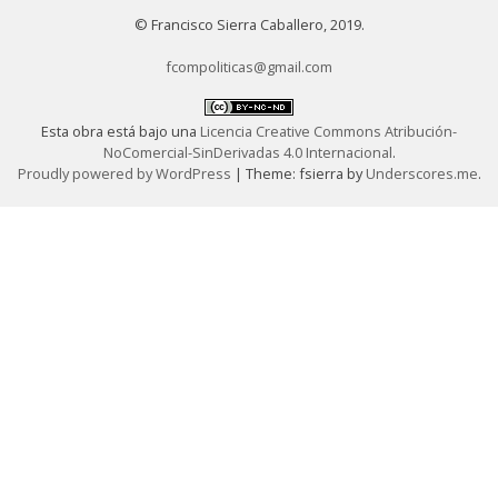
Actas
© Francisco Sierra Caballero, 2019.
X
Congreso
fcompoliticas@gmail.com
ULEPICC
Esta obra está bajo una
Licencia Creative Commons Atribución-
NoComercial-SinDerivadas 4.0 Internacional
.
Proudly powered by WordPress
|
Theme: fsierra by
Underscores.me
.