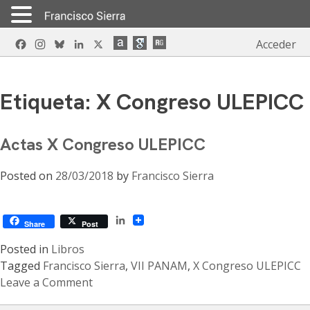
Skip
Facebook
Instagram
Bluesky
LinkedIn
X
Acceder
to
content
Etiqueta:
X Congreso ULEPICC
Actas X Congreso ULEPICC
Posted on
28/03/2018
by
Francisco Sierra
LinkedIn
Share
Post
Posted in
Libros
Tagged
Francisco Sierra
,
VII PANAM
,
X Congreso ULEPICC
Leave a Comment
on