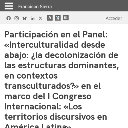
Skip
Facebook
Instagram
Bluesky
LinkedIn
X
Acceder
to
content
Participación en el Panel:
«Interculturalidad desde
abajo: ¿la decolonización de
las estructuras dominantes,
en contextos
transculturados?» en el
marco del I Congreso
Internacional: «Los
territorios discursivos en
América Latina»