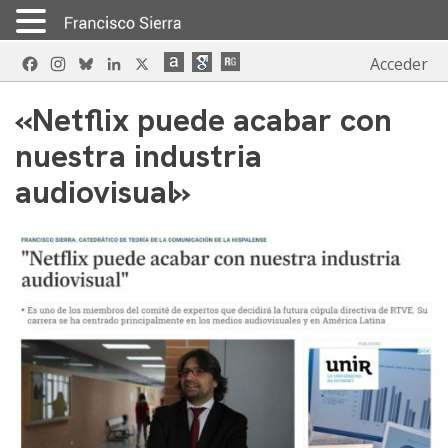
Skip
Facebook
Instagram
Bluesky
LinkedIn
X
Acceder
to
content
«Netflix puede acabar con
nuestra industria
audiovisual»